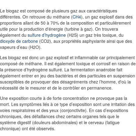
Le biogaz est composé de plusieurs gaz aux caractéristiques
différentes. On retrouve du méthane (
CH4
), un gaz explosif dans des
proportions allant de 50 à 70% de la composition et particulièrement
utile pour la production d'énergie (turbine à gaz). On trouvera
également du
sulfure d’hydrogène
(H2S) un gaz très toxique, du
dioxyde de carbone
(CO2), aux propriétés asphyxiante ainsi que des
vapeurs d’eau (H2O).
Les biogaz est donc un gaz
explosif
et
inflammable
car principalement
composé de méthane. Il est également
toxique
et
corrosif
en raison de
la présence d’hydrogène sulfuré. La fermentation anaérobie
fait
également entrer en jeu des bactéries
et des particules en suspension
susceptibles de provoquer des désagréments chez l’homme, d'où la
nécessité de le
mesurer et de le contrôler en permanence
.
Une exposition courte à de forte concentration ne provoque pas la
mort. Les symptômes liés à ce type d’exposition sont une irritation des
voies respiratoires et des yeux (conjonctivite). En cas d’expositions
chroniques, des défaillances chez certains organes tels que le
système digestif (douleurs abdominales) et le cerveau (fatigue
chronique) ont été observés.